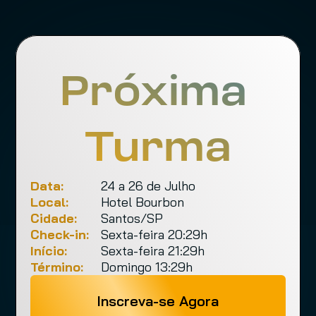
Próxima 
Turma
Data:
24 a 26 de Julho
Local:
Hotel Bourbon
Cidade:
Santos/SP
Check-in:
Sexta-feira 20:29h
Início:
Sexta-feira 21:29h
Término:
Domingo 13:29h
Inscreva-se Agora