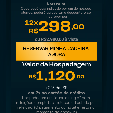
à vista ou
Caso você seja indicado por um de nossos 
alunos, poderá aproveitar o desconto e se 
inscrever por
12x
298
,00
R$
ou R$2.980,00 à vista
RESERVAR MINHA CADEIRA 
AGORA
Valor da Hospedagem
1.120
R$
,00
+2% de ISS
em 2x no cartão de crédito
Hospedagem em “quarto single” com 
refeições completas inclusas e 1 bebida por 
refeição. (O pagamento do hotel é feito no 
momento do check-in)