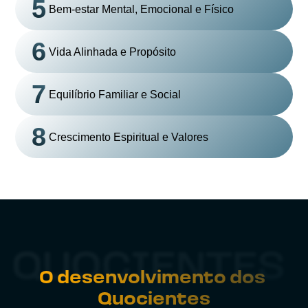
5
Bem-estar Mental, Emocional e Físico
6
Vida Alinhada e Propósito
7
Equilíbrio Familiar e Social
8
Crescimento Espiritual e Valores
QUOCIENTES
O desenvolvimento dos 
Quocientes