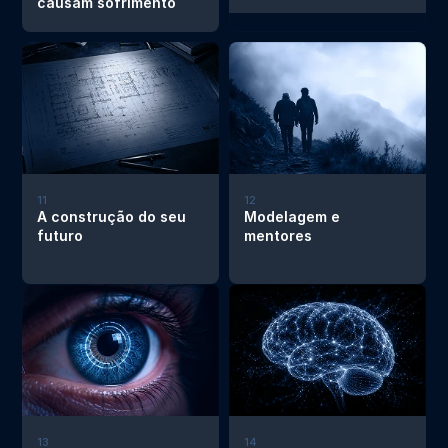
causam sofrimento
11
12
A construção do seu 
Modelagem e 
futuro
mentores
13
14