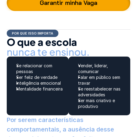
Garantir minha Vaga
POR QUE ISSO IMPORTA
O que a escola
nunca te ensinou.
Se relacionar com 
Vender, liderar, 
pessoas
comunicar
Ser feliz de verdade
Falar em público sem 
Inteligência emocional
travar
Mentalidade financeira
Se reestabelecer nas 
adversidades
Ser mais criativo e 
produtivo
Por serem características 
comportamentais, a ausência desse 