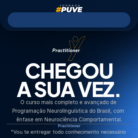
Módulo 1:
 02 a 05 Jul  |   
Módulo 2:
 30 Jul a 02 Ago   |  
CHEGOU
A SUA VEZ.
O curso mais completo e avançado de 
Programação Neurolinguística do Brasil, com 
ênfase em Neurociência Comportamental.
Practitioner
"Vou te entregar todo conhecimento necessário 