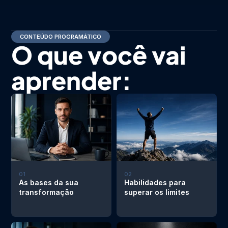
CONTEÚDO PROGRAMÁTICO
O que você vai 
aprender:
01
02
As bases da sua 
Habilidades para 
transformação
superar os limites