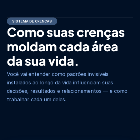
SISTEMA DE CRENÇAS
Como suas crenças 
moldam cada área 
da sua vida.
Você vai entender como padrões invisíveis 
instalados ao longo da vida influenciam suas 
decisões, resultados e relacionamentos — e como 
trabalhar cada um deles.
Crenças Financeiras
Saúde e Doenças
Autoridade
Planejamento
Reinvenção