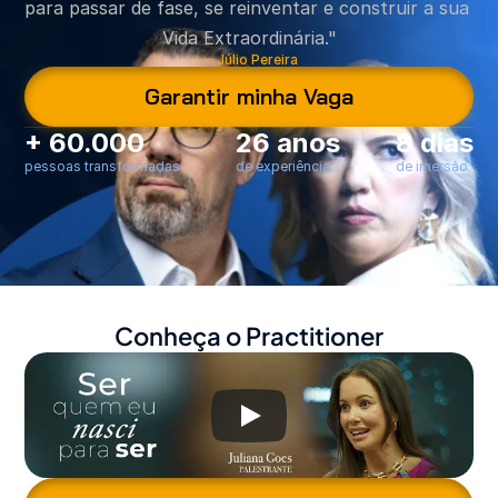
para passar de fase, se reinventar e construir a sua 
Vida Extraordinária."
— Júlio Pereira
Garantir minha Vaga
+ 60.000
26 anos
8 dias
pessoas transformadas
de experiência
de imersão
Conheça o Practitioner